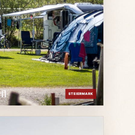
fl
STEIERMARK