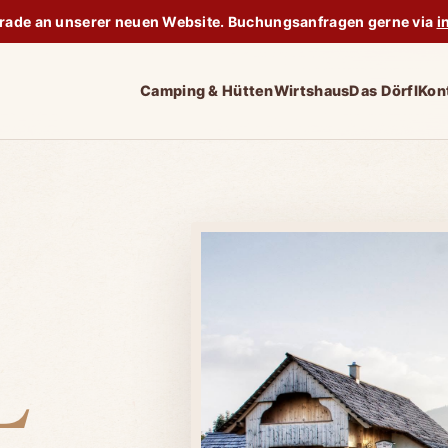
erade an unserer neuen Website. Buchungsanfragen gerne via
i
Camping & Hütten
Wirtshaus
Das Dörfl
Kon
L