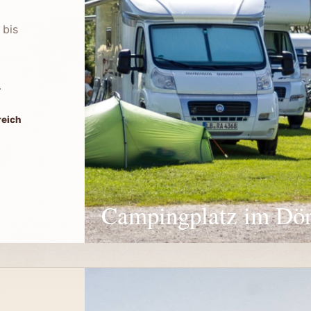
 bis
.
reich
Campingplatz im Dör