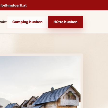
nfo@imdoerfl.at
Camping buchen
Hütte buchen
takt