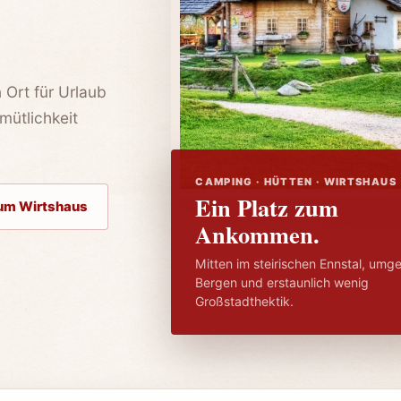
 Ort für Urlaub
mütlichkeit
CAMPING · HÜTTEN · WIRTSHAUS
Ein Platz zum
um Wirtshaus
Ankommen.
Mitten im steirischen Ennstal, um
Bergen und erstaunlich wenig
Großstadthektik.