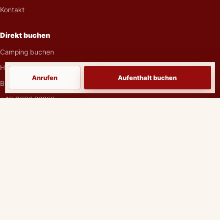
Kontakt
Direkt buchen
Camping buchen
Hüttenurlaub buchen
Anrufen
Aufenthalt buchen
Buchungsanfrage senden
+43 3682 22022
Rechtliches
Impressum
Datenschutzerklärung
AGB als PDF
©
2026
Im Dörfl anno 1873