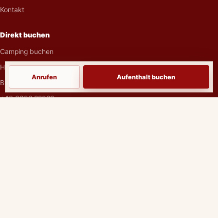
Kontakt
Direkt buchen
Camping buchen
Hüttenurlaub buchen
Anrufen
Aufenthalt buchen
Buchungsanfrage senden
+43 3682 22022
Rechtliches
Impressum
Datenschutzerklärung
AGB als PDF
©
2026
Im Dörfl anno 1873